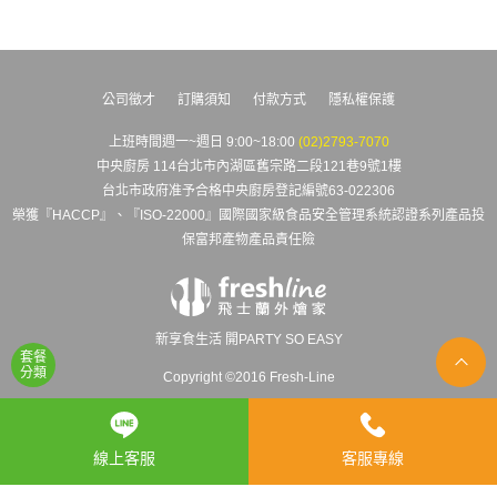
公司徵才
訂購須知
付款方式
隱私權保護
上班時間週一~週日 9:00~18:00
(02)2793-7070
中央廚房 114台北市內湖區舊宗路二段121巷9號1樓
台北市政府准予合格中央廚房登記編號63-022306
榮獲『HACCP』、『ISO-22000』國際國家級食品安全管理系統認證系列產品投
保富邦產物產品責任險
新享食生活 開PARTY SO EASY
套餐
分類
Copyright ©2016 Fresh-Line
線上客服
客服專線