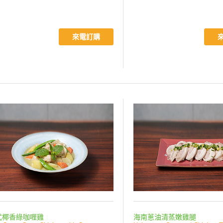
來電訂購
式椰香綠咖喱雞
海南蔥油清蒸嫩雞腿