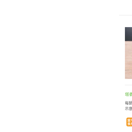
塔
每鍋
示意