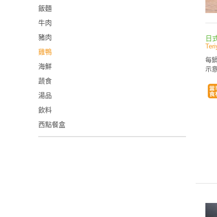
飯麵
牛肉
豬肉
日
Ter
雞鴨
每鍋
海鮮
示意
蔬食
湯品
飲料
西點餐盒