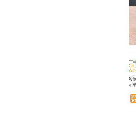
一
Chi
Win
每鍋
示意