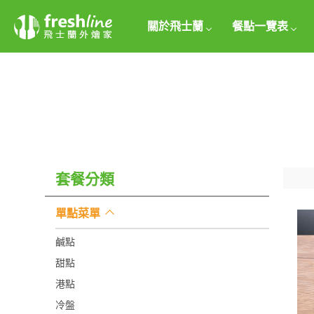
關於飛士蘭
餐點一覽表
套餐分類
單點菜單
鹹點
甜點
港點
冷盤