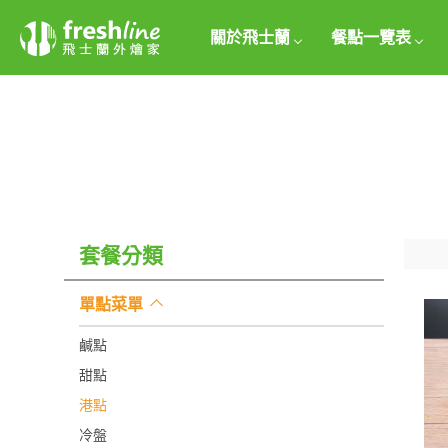
關於飛士蘭
餐點一覽表
套餐分類
單點菜單
鹹點
甜點
港點
冷盤