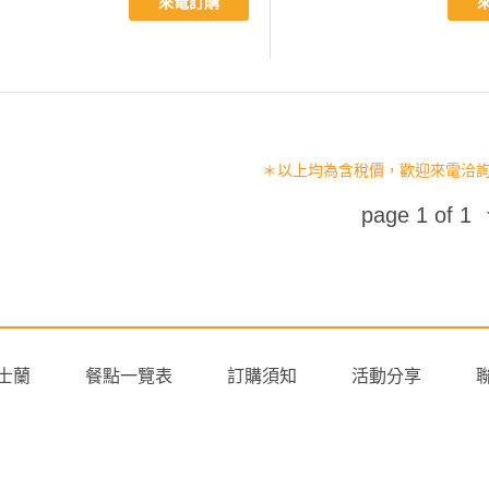
來電訂購
＊以上均為含稅價，歡迎來電洽詢 (02
士蘭
餐點一覽表
訂購須知
活動分享