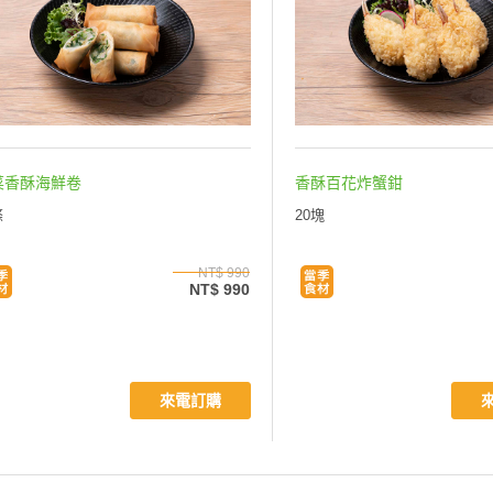
菜香酥海鮮卷
香酥百花炸蟹鉗
條
20塊
NT$ 990
NT$ 990
來電訂購