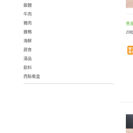
飯麵
牛肉
豬肉
黑
雞鴨
20
海鮮
蔬食
湯品
飲料
西點餐盒