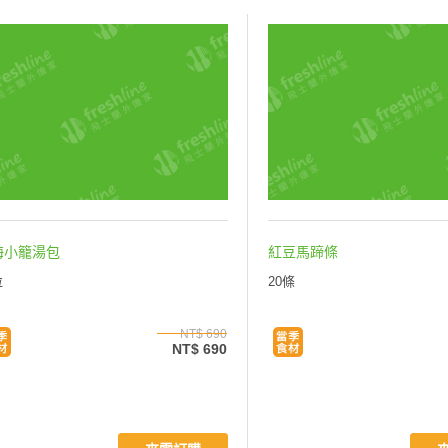
海小籠湯包
紅豆馬蹄條
粒
20條
NT$ 690
NT$ 690