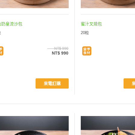
金奶皇流沙包
蜜汁叉燒包
粒
20粒
NT$ 990
NT$ 990
來電訂購