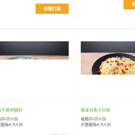
來電訂購
菇干燒伊麵府
黃金烏魚子炒飯
20-25人份
每鍋20-25人份
圖為4~6人份
示意圖為4~6人份