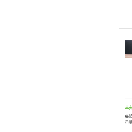
草
每鍋
示意