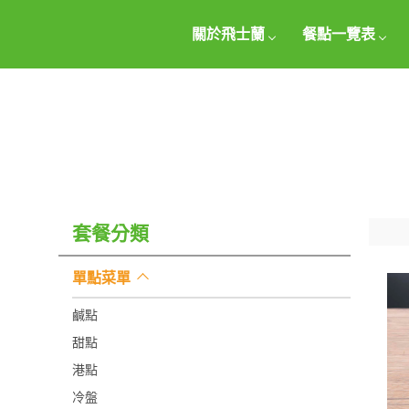
關於飛士蘭
餐點一覽表
套餐分類
單點菜單
鹹點
甜點
港點
冷盤