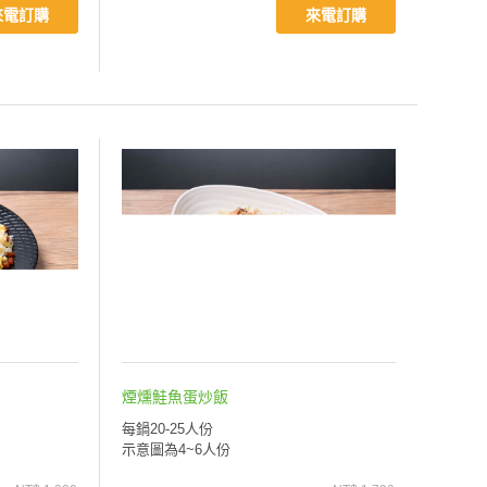
來電訂購
來電訂購
煙燻鮭魚蛋炒飯
每鍋20-25人份
示意圖為4~6人份