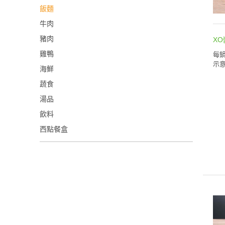
飯麵
牛肉
豬肉
X
雞鴨
每鍋
示意
海鮮
蔬食
湯品
飲料
西點餐盒