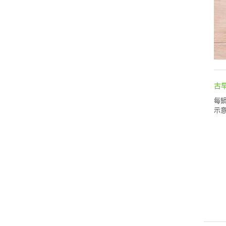
古
每鍋
示意