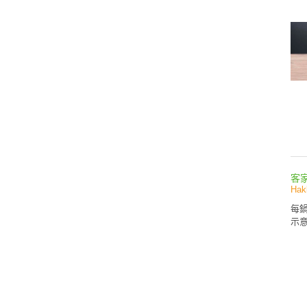
客
Hak
每鍋
示意