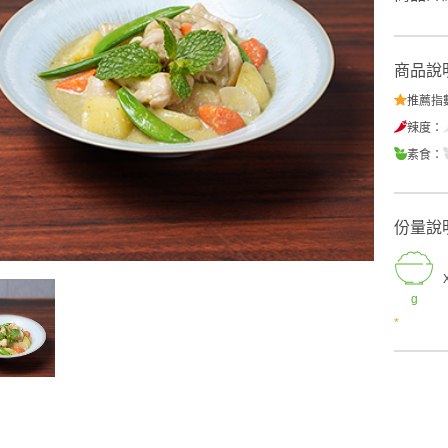
商品說
推薦指
辣度：
素食：
份量說
g
*