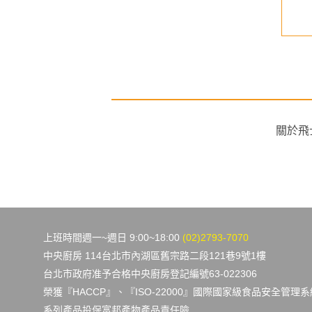
NT$ 1,390
NT$ 750
關於飛
上班時間週一~週日 9:00~18:00
(02)2793-7070
中央廚房 114台北市內湖區舊宗路二段121巷9號1樓
台北市政府准予合格中央廚房登記編號63-022306
榮獲『HACCP』、『ISO-22000』國際國家級食品安全管理
系列產品投保富邦產物產品責任險