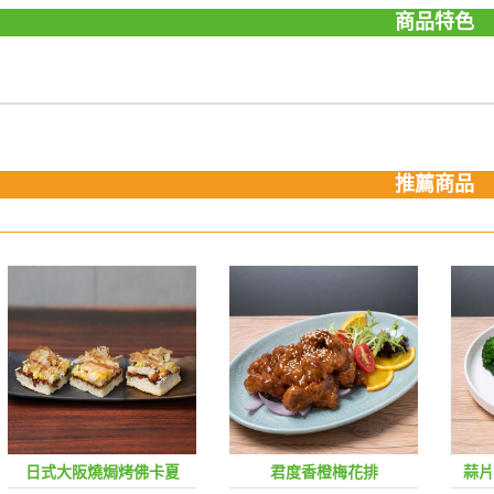
商品特色
推薦商品
日式大阪燒焗烤佛卡夏
君度香橙梅花排
蒜片