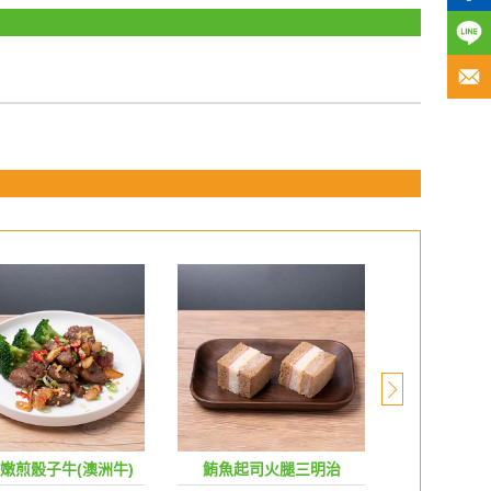
嫩煎骰子牛(澳洲牛)
鮪魚起司火腿三明治
法式雜糧