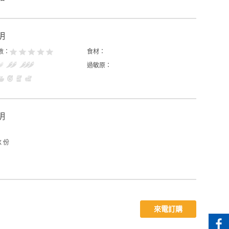
明
數：
食材：
過敏原：
明
X 份
來電訂購