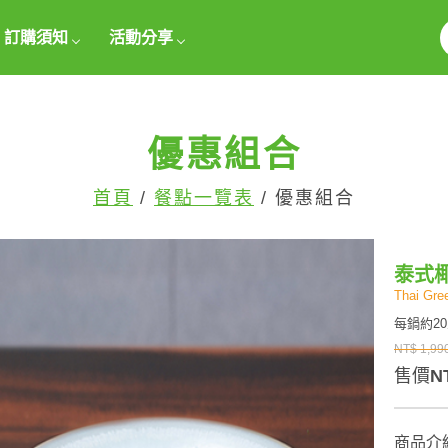
訂購須知
活動分享
優惠組合
首頁
/
餐點一覽表
/ 優惠組合
泰式
Thai Gre
每鍋約2
NT$ 1,99
售價
N
商品介