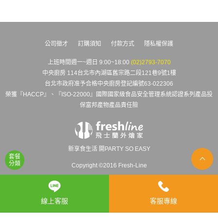
公司徵才
訂購須知
付款方式
隱私權保護
上班時間週一~週日 9:00~18:00
(02)2793-7070
中央廚房 114台北市內湖區舊宗路二段121巷9號1樓
台北市政府准予合格中央廚房登記編號63-022306
榮獲『HACCP』、『ISO-22000』國際國家級食品安全管理系統認證系列產品投
保富邦產物產品責任險
新享食生活 開PARTY SO EASY
套餐
分類
Copyright ©2016 Fresh-Line
線上客服
客服專線