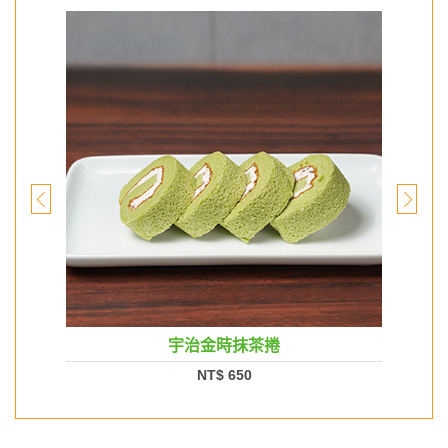
宇治金時抹茶捲
NT$ 650