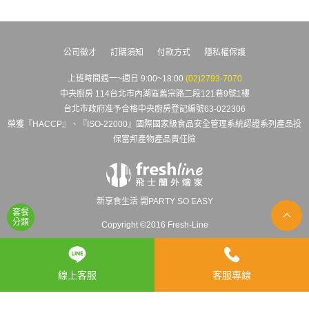
公司徵才
訂購須知
付款方式
隱私權保護
上班時間週一~週日 9:00~18:00
(02)2793-7070
中央廚房 114台北市內湖區舊宗路二段121巷9號1樓
台北市政府准予合格中央廚房登記編號63-022306
榮獲『HACCP』、『ISO-22000』國際國家級食品安全管理系統認證系列產品投
保富邦產物產品責任險
新享食生活 開PARTY SO EASY
套餐
分類
Copyright ©2016 Fresh-Line
線上客服
客服專線