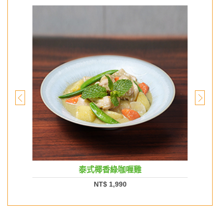
泰式椰香綠咖喱雞
NT$ 1,990