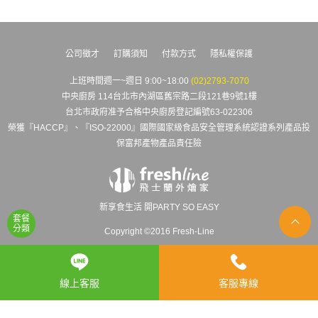
公司徵才
訂購須知
付款方式
隱私權保護
上班時間週一~週日 9:00~18:00
(02)2793-7070
中央廚房 114台北市內湖區舊宗路二段121巷9號1樓
台北市政府准予合格中央廚房登記編號63-022306
榮獲『HACCP』、『ISO-22000』國際國家級食品安全管理系統認證系列產品投
保富邦產物產品責任險
新享食生活 開PARTY SO EASY
套餐
分類
Copyright ©2016 Fresh-Line
線上客服
客服專線