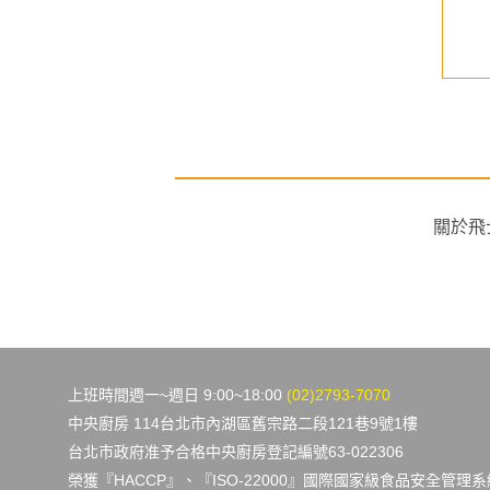
NT$ 1,990
NT$ 65
關於飛
上班時間週一~週日 9:00~18:00
(02)2793-7070
中央廚房 114台北市內湖區舊宗路二段121巷9號1樓
台北市政府准予合格中央廚房登記編號63-022306
榮獲『HACCP』、『ISO-22000』國際國家級食品安全管理