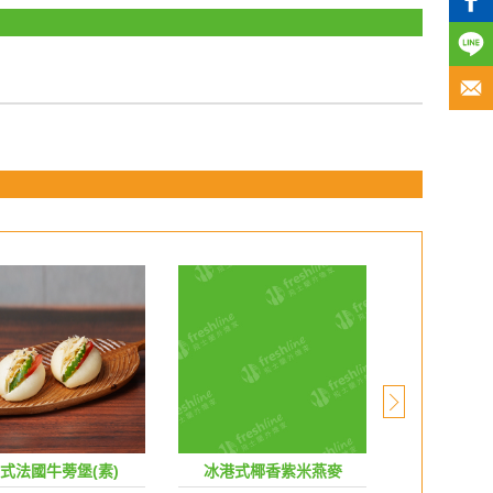
式法國牛蒡堡(素)
冰港式椰香紫米燕麥
莓果生乳