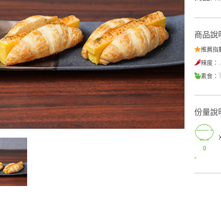
商品說
推薦指
辣度：
素食：
份量說
g
*