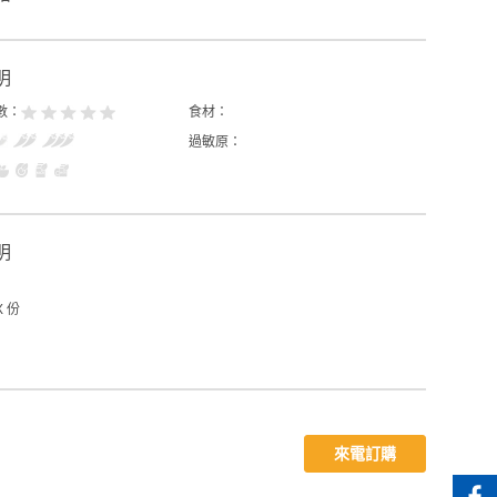
明
數：
食材：
過敏原：
明
X 份
來電訂購