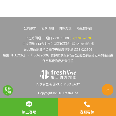
公司徵才
訂購須知
付款方式
隱私權保護
上班時間週一~週日 9:00~18:00
(02)2793-7070
中央廚房 114台北市內湖區舊宗路二段121巷9號1樓
台北市政府准予合格中央廚房登記編號63-022306
榮獲『HACCP』、『ISO-22000』國際國家級食品安全管理系統認證系列產品投
保富邦產物產品責任險
新享食生活 開PARTY SO EASY
套餐
分類
Copyright ©2016 Fresh-Line
線上客服
客服專線