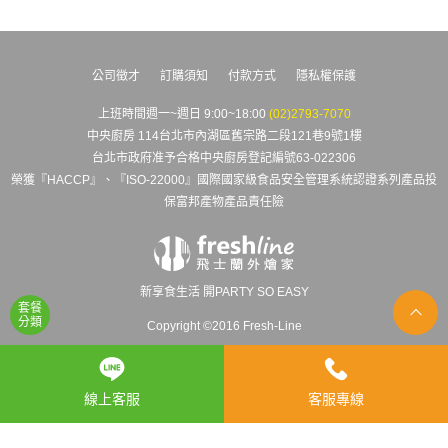
公司徵才
訂購須知
付款方式
隱私權保護
上班時間週一~週日 9:00~18:00
(02)2793-7070
中央廚房 114台北市內湖區舊宗路二段121巷9號1樓
台北市政府准予合格中央廚房登記編號63-022306
榮獲『HACCP』、『ISO-22000』國際國家級食品安全管理系統認證系列產品投
保富邦產物產品責任險
新享食生活 開PARTY SO EASY
套餐
分類
Copyright ©2016 Fresh-Line
線上客服
客服專線