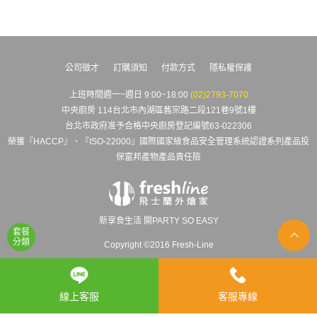
公司徵才
訂購須知
付款方式
隱私權保護
上班時間週一~週日 9:00~18:00
(02)2793-7070
中央廚房 114台北市內湖區舊宗路二段121巷9號1樓
台北市政府准予合格中央廚房登記編號63-022306
榮獲『HACCP』、『ISO-22000』國際國家級食品安全管理系統認證系列產品投
保富邦產物產品責任險
新享食生活 開PARTY SO EASY
套餐
分類
Copyright ©2016 Fresh-Line
線上客服
客服專線