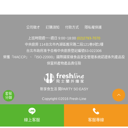
公司徵才
訂購須知
付款方式
隱私權保護
上班時間週一~週日 9:00~18:00
(02)2793-7070
中央廚房 114台北市內湖區舊宗路二段121巷9號1樓
台北市政府准予合格中央廚房登記編號63-022306
榮獲『HACCP』、『ISO-22000』國際國家級食品安全管理系統認證系列產品投
保富邦產物產品責任險
新享食生活 開PARTY SO EASY
套餐
分類
Copyright ©2016 Fresh-Line
線上客服
客服專線