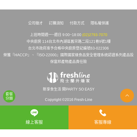
公司徵才
訂購須知
付款方式
隱私權保護
上班時間週一~週日 9:00~18:00
(02)2793-7070
中央廚房 114台北市內湖區舊宗路二段121巷9號1樓
台北市政府准予合格中央廚房登記編號63-022306
榮獲『HACCP』、『ISO-22000』國際國家級食品安全管理系統認證系列產品投
保富邦產物產品責任險
新享食生活 開PARTY SO EASY
套餐
分類
Copyright ©2016 Fresh-Line
線上客服
客服專線