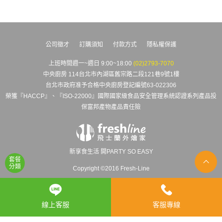
公司徵才
訂購須知
付款方式
隱私權保護
上班時間週一~週日 9:00~18:00
(02)2793-7070
中央廚房 114台北市內湖區舊宗路二段121巷9號1樓
台北市政府准予合格中央廚房登記編號63-022306
榮獲『HACCP』、『ISO-22000』國際國家級食品安全管理系統認證系列產品投
保富邦產物產品責任險
新享食生活 開PARTY SO EASY
套餐
分類
Copyright ©2016 Fresh-Line
線上客服
客服專線