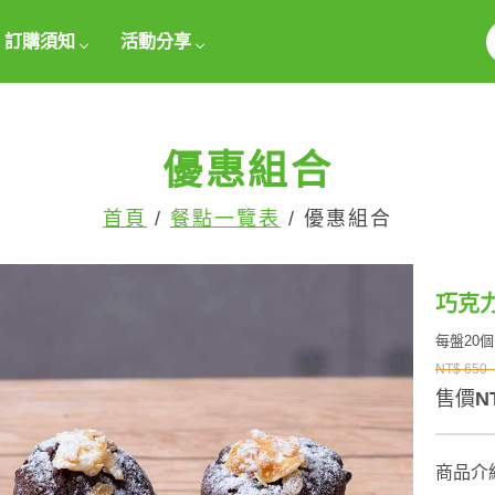
訂購須知
活動分享
優惠組合
首頁
/
餐點一覽表
/ 優惠組合
巧克
每盤20個
NT$ 650
售價
N
商品介