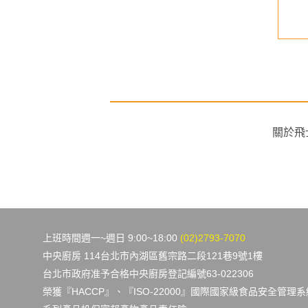
NT$ 1,790
關於飛
上班時間週一~週日 9:00~18:00
(02)2793-7070
中央廚房 114台北市內湖區舊宗路二段121巷9號1樓
台北市政府准予合格中央廚房登記編號63-022306
榮獲『HACCP』、『ISO-22000』國際國家級食品安全管理