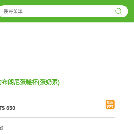
力布朗尼蛋糕杯(蛋奶素)
T$ 650
紹