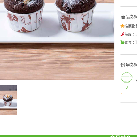
商品說
推薦指
辣度：
素食：
份量說
g
*