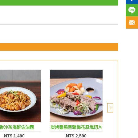
香沙茶海鮮佐油麵
炭烤醬燒黑豬梅花原塊切片
泰式紅
NT$ 1,490
NT$ 2,590
NT$ 