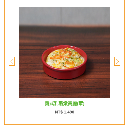
義式乳酪燉高麗(葷)
NT$ 1,490