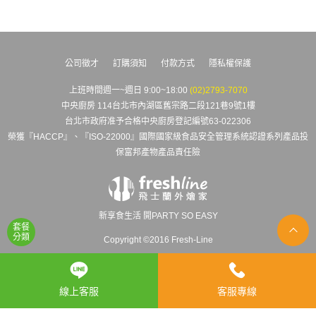
公司徵才
訂購須知
付款方式
隱私權保護
上班時間週一~週日 9:00~18:00
(02)2793-7070
中央廚房 114台北市內湖區舊宗路二段121巷9號1樓
台北市政府准予合格中央廚房登記編號63-022306
榮獲『HACCP』、『ISO-22000』國際國家級食品安全管理系統認證系列產品投
保富邦產物產品責任險
新享食生活 開PARTY SO EASY
套餐
分類
Copyright ©2016 Fresh-Line
線上客服
客服專線