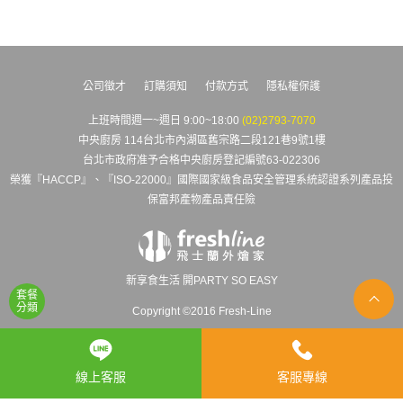
公司徵才
訂購須知
付款方式
隱私權保護
上班時間週一~週日 9:00~18:00
(02)2793-7070
中央廚房 114台北市內湖區舊宗路二段121巷9號1樓
台北市政府准予合格中央廚房登記編號63-022306
榮獲『HACCP』、『ISO-22000』國際國家級食品安全管理系統認證系列產品投
保富邦產物產品責任險
新享食生活 開PARTY SO EASY
套餐
分類
Copyright ©2016 Fresh-Line
線上客服
客服專線