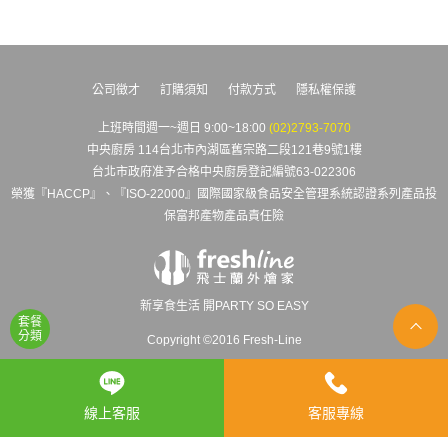
公司徵才
訂購須知
付款方式
隱私權保護
上班時間週一~週日 9:00~18:00
(02)2793-7070
中央廚房 114台北市內湖區舊宗路二段121巷9號1樓
台北市政府准予合格中央廚房登記編號63-022306
榮獲『HACCP』、『ISO-22000』國際國家級食品安全管理系統認證系列產品投
保富邦產物產品責任險
新享食生活 開PARTY SO EASY
套餐
分類
Copyright ©2016 Fresh-Line
線上客服
客服專線