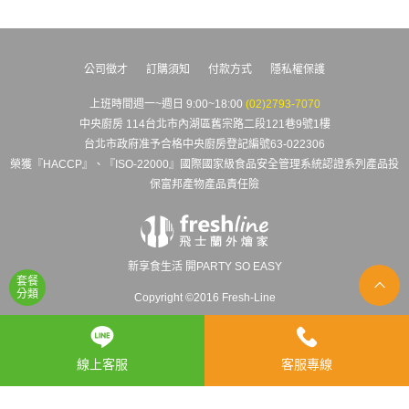
公司徵才
訂購須知
付款方式
隱私權保護
上班時間週一~週日 9:00~18:00
(02)2793-7070
中央廚房 114台北市內湖區舊宗路二段121巷9號1樓
台北市政府准予合格中央廚房登記編號63-022306
榮獲『HACCP』、『ISO-22000』國際國家級食品安全管理系統認證系列產品投
保富邦產物產品責任險
新享食生活 開PARTY SO EASY
套餐
分類
Copyright ©2016 Fresh-Line
線上客服
客服專線