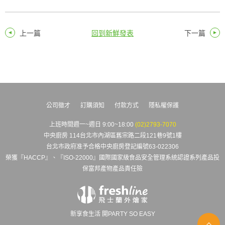
上一篇
回到新鮮發表
下一篇
公司徵才
訂購須知
付款方式
隱私權保護
上班時間週一~週日 9:00~18:00
(02)2793-7070
中央廚房 114台北市內湖區舊宗路二段121巷9號1樓
台北市政府准予合格中央廚房登記編號63-022306
榮獲『HACCP』、『ISO-22000』國際國家級食品安全管理系統認證系列產品投
保富邦產物產品責任險
新享食生活 開PARTY SO EASY