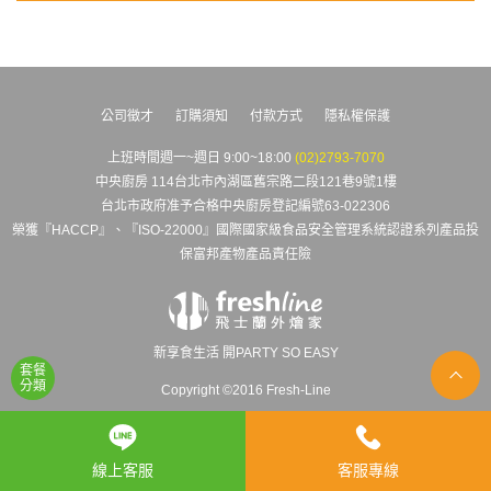
公司徵才
訂購須知
付款方式
隱私權保護
上班時間週一~週日 9:00~18:00
(02)2793-7070
中央廚房 114台北市內湖區舊宗路二段121巷9號1樓
台北市政府准予合格中央廚房登記編號63-022306
榮獲『HACCP』、『ISO-22000』國際國家級食品安全管理系統認證系列產品投
保富邦產物產品責任險
新享食生活 開PARTY SO EASY
套餐
分類
Copyright ©2016 Fresh-Line
線上客服
客服專線