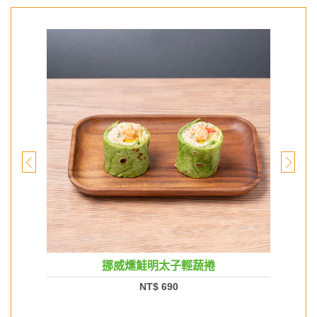
挪威燻鮭明太子輕蔬捲
NT$ 690