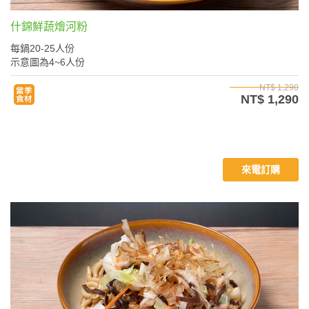
什錦鮮蔬燴河粉
每鍋20-25人份
示意圖為4~6人份
NT$ 1,290
NT$ 1,290
來電訂購