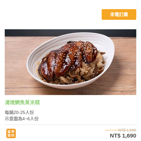
來電訂購
浦燒鯛魚蒸米糕
每鍋20-25人份
示意圖為4~6人份
NT$ 1,690
NT$ 1,690