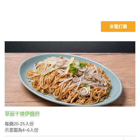
來電訂購
草菇干燒伊麵府
每鍋20-25人份
示意圖為4~6人份