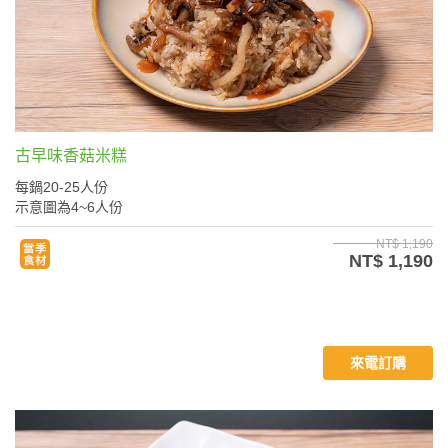
古早味香菇米糕
每鍋20-25人份
示意圖為4~6人份
NT$ 1,190
NT$ 1,190
來電訂購