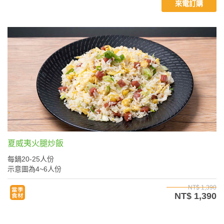
來電訂購
夏威夷火腿炒飯
每鍋20-25人份
示意圖為4~6人份
NT$ 1,390
NT$ 1,390