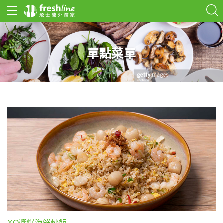
單點菜單
XO醬爆海鮮炒飯