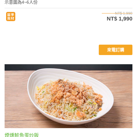
示意圖為4~6人份
NT$ 1,990
NT$ 1,990
來電訂購
煙燻鮭魚蛋炒飯