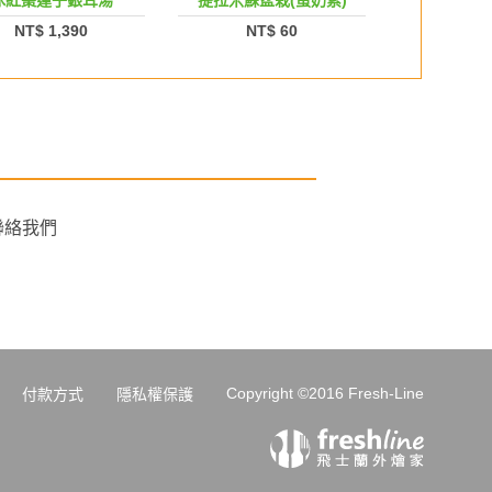
冰紅棗蓮子銀耳湯
提拉米蘇盆栽(蛋奶素)
培
NT$ 1,390
NT$ 60
NT$
聯絡我們
Copyright ©2016 Fresh-Line
付款方式
隱私權保護