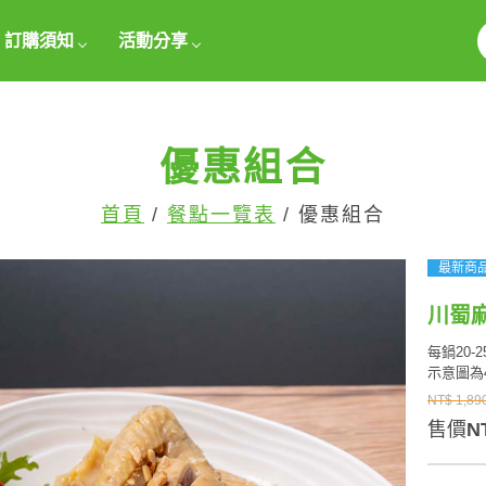
訂購須知
活動分享
優惠組合
首頁
/
餐點一覽表
/ 優惠組合
最新商
川蜀
每鍋20-
示意圖為
NT$ 1,89
售價
N