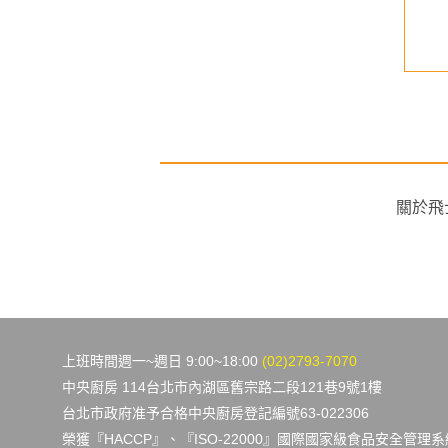
昆布菌菇燴絲瓜(素)
羅勒辣炒海鮮義大利麵
NT$ 1,590
NT$ 1,990
關於飛
上班時間週一~週日 9:00~18:00
(02)2793-7070
中央廚房 114台北市內湖區舊宗路二段121巷9號1樓
台北市政府准予合格中央廚房登記編號63-022306
榮獲『HACCP』、『ISO-22000』國際國家級食品安全管理