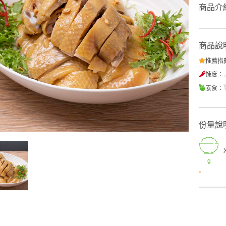
商品介
商品說
推薦指
辣度：
素食：
份量說
g
*