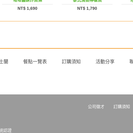
塔塔醬酥炸魚條
泰式清蒸檸檬魚
NT$ 1,690
NT$ 1,790
士蘭
餐點一覽表
訂購須知
活動分享
公司徵才
訂購須知
系統認證