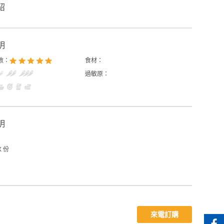
紹
明
數：
食材：
過敏原：
明
X 份
來電訂購