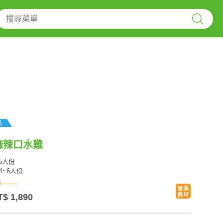
品
麻辣口水雞
25人份
4~6人份
0
T$ 1,890